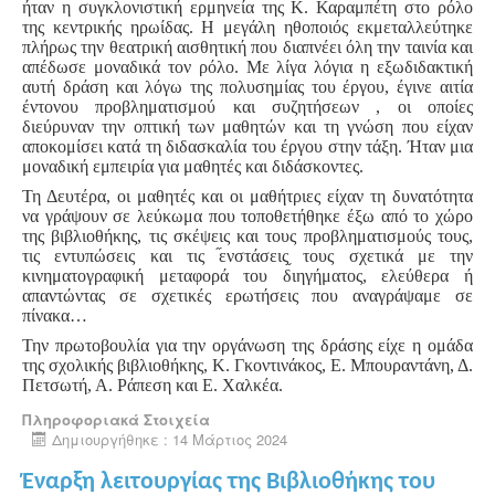
ήταν η συγκλονιστική ερμηνεία της Κ. Καραμπέτη στο ρόλο
της κεντρικής ηρωίδας. Η μεγάλη ηθοποιός εκμεταλλεύτηκε
πλήρως την θεατρική αισθητική που διαπνέει όλη την ταινία και
απέδωσε μοναδικά τον ρόλο. Με λίγα λόγια η εξωδιδακτική
αυτή δράση και λόγω της πολυσημίας του έργου, έγινε αιτία
έντονου προβληματισμού και συζητήσεων , οι οποίες
διεύρυναν την οπτική των μαθητών και τη γνώση που είχαν
αποκομίσει κατά τη διδασκαλία του έργου στην τάξη. Ήταν μια
μοναδική εμπειρία για μαθητές και διδάσκοντες.
Τη Δευτέρα, οι μαθητές και οι μαθήτριες είχαν τη δυνατότητα
να γράψουν σε λεύκωμα που τοποθετήθηκε έξω από το χώρο
της βιβλιοθήκης, τις σκέψεις και τους προβληματισμούς τους,
τις εντυπώσεις και τις
ενστάσεις
τους σχετικά με την
κινηματογραφική μεταφορά του διηγήματος, ελεύθερα ή
απαντώντας σε σχετικές ερωτήσεις που αναγράψαμε σε
πίνακα…
Την πρωτοβουλία για την οργάνωση της δράσης είχε η ομάδα
της σχολικής βιβλιοθήκης, Κ. Γκοντινάκος, Ε. Μπουραντάνη, Δ.
Πετσωτή, Α. Ράπεση και Ε. Χαλκέα.
Πληροφοριακά Στοιχεία
Δημιουργήθηκε : 14 Μάρτιος 2024
Έναρξη λειτουργίας της Βιβλιοθήκης του