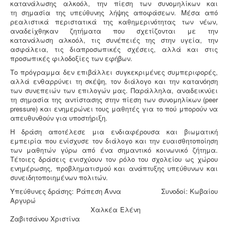
κατανάλωσης αλκοόλ, την πίεση των συνομηλίκων και
τη σημασία της υπεύθυνης λήψης αποφάσεων. Μέσα από
ρεαλιστικά περιστατικά της καθημερινότητας των νέων,
αναδείχθηκαν ζητήματα που σχετίζονται με την
κατανάλωση αλκοόλ, τις συνέπειές της στην υγεία, την
ασφάλεια, τις διαπροσωπικές σχέσεις, αλλά και στις
προσωπικές φιλοδοξίες των εφήβων.
Το πρόγραμμα δεν επιβάλλει συγκεκριμένες συμπεριφορές,
αλλά ενθαρρύνει τη σκέψη, τον διάλογο και την κατανόηση
των συνεπειών των επιλογών μας. Παράλληλα, αναδεικνύει
τη σημασία της αντίστασης στην πίεση των συνομηλίκων (peer
pressure) και ενημερώνει τους μαθητές για το πού μπορούν να
απευθυνθούν για υποστήριξη.
Η δράση αποτέλεσε μια ενδιαφέρουσα και βιωματική
εμπειρία που ενίσχυσε τον διάλογο και την ευαισθητοποίηση
των μαθητών γύρω από ένα σημαντικό κοινωνικό ζήτημα.
Τέτοιες δράσεις ενισχύουν τον ρόλο του σχολείου ως χώρου
ενημέρωσης, προβληματισμού και ανάπτυξης υπεύθυνων και
συνειδητοποιημένων πολιτών.
Υπεύθυνες δράσης: Ράπεση Άννα Συνοδοί: Κωβαίου
Αργυρώ
Χαλκέα Ελένη
Ζαβιτσάνου Χριστίνα