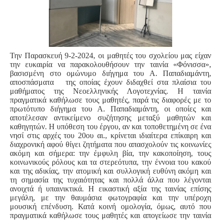
Την Παρασκευή 9-2-2024, οι μαθητές του σχολείου μας είχαν
την ευκαιρία να παρακολουθήσουν την ταινία «Φόνισσα»,
βασισμένη στο ομώνυμο διήγημα του Α. Παπαδιαμάντη,
αποσπάσματα της οποίας έχουν διδαχθεί στα πλαίσια του
μαθήματος της Νεοελληνικής Λογοτεχνίας. Η ταινία
πραγματικά καθήλωσε τους μαθητές, παρά τις διαφορές με το
πρωτότυπο διήγημα του Α. Παπαδιαμάντη, οι οποίες και
αποτέλεσαν αντικείμενο συζήτησης μεταξύ μαθητών και
καθηγητών. Η υπόθεση του έργου, αν και τοποθετημένη σε ένα
νησί στις αρχές του 20ου αι., κρίνεται ιδιαίτερα επίκαιρη και
διαχρονική αφού θίγει ζητήματα που απασχολούν τις κοινωνίες
ακόμη και σήμερα: την έμφυλη βία, την κακοποίηση, τους
κοινωνικούς ρόλους και τα στερεότυπα, την έννοια του κακού
και της αδικίας, την α
τομική και συλλογική ευθύνη ακόμη και
τη σημασία της τυχαιότητας και πολλά άλλα που λέγονται
ανοιχτά ή υπαινικτικά. Η εικαστική αξία της ταινίας επίσης
μεγάλη, με την θαυμάσια φωτογραφία και την υπέροχη
μουσική επένδυση. Κατά κοινή ομολογία, όμως, αυτό που
πραγματικά καθήλωσε τους μαθητές και απογείωσε την ταινία