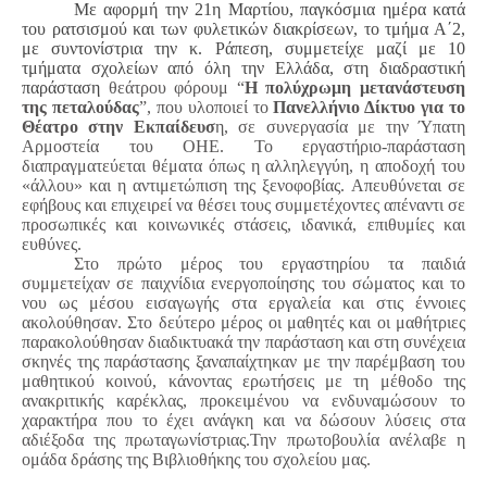
Με αφορμή την 21η Μαρτίου, παγκόσμια ημέρα κατά
του ρατσισμού και των φυλετικών διακρίσεων, το τμήμα Α΄2,
με συντονίστρια την κ. Ράπεση, συμμετείχε μαζί με 10
τμήματα σχολείων από όλη την Ελλάδα, στη διαδραστική
παράσταση
θεάτρου φόρουμ “
Η πολύχρωμη μετανάστευση
της πεταλούδας
”, που υλοποιεί το
Πανελλήνιο Δίκτυο για το
Θέατρο στην Εκπαίδευσ
η, σε συνεργασία με την Ύπατη
Αρμοστεία του ΟΗΕ. Το εργαστήριο-παράσταση
διαπραγματεύεται θέματα όπως η αλληλεγγύη, η αποδοχή του
«άλλου» και η αντιμετώπιση της ξενοφοβίας. ​Απευθύνεται σε
εφήβους και επιχειρεί να θέσει τους συμμετέχοντες απέναντι σε
προσωπικές και κοινωνικές στάσεις, ιδανικά, επιθυμίες και
ευθύνες.
Στο πρώτο μέρος του εργαστηρίου τα παιδιά
συμμετείχαν σε
παιχνίδια ενεργοποίησης του σώματος και το
νου ως μέσου εισαγωγής στα εργαλεία και στις έννοιες
ακολούθησαν. Στο δεύτερο μέρος
οι μαθητές και οι μαθήτριες
παρακολούθησαν διαδικτυακά την παράσταση και στη συνέχεια
σκηνές της παράστασης ξαναπαίχτηκαν με την παρέμβαση του
μαθητικού κοινού, κάνοντας ερωτήσεις με τη μέθοδο της
ανακριτικής καρέκλας, προκειμένου να ενδυναμώσουν το
χαρακτήρα που το έχει ανάγκη και να δώσουν λύσεις στα
αδιέξοδα της πρωταγωνίστριας.Την πρωτοβουλία ανέλαβε η
ομάδα δράσης της Βιβλιοθήκης του σχολείου μας.