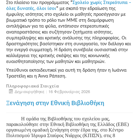
Στο πλαίσιο του προγράμματος
“
Σχολείο χωρίς Στερεότυπα –
όλες δυνατές, όλοι ίσοι
”
με σκοπό την εδραίωση της
έμφυλης ισότητας στο σχολείο οι μαθητές προσέγγισαν με
βιωματικό τρόπο το ρόλο των ΜΜΕ στη διαμόρφωση
αντιλήψεων για τα φύλα, εντόπισαν στερεοτυπικές
αναπαραστάσεις και συζήτησαν ζητήματα ισότητας,
συμπερίληψης και κριτικής ανάλυσης της πληροφορίας. Οι
δραστηριότητες βασίστηκαν στη συνεργασία, τον διάλογο και
την ενεργό συμμετοχή. Η δράση συνέβαλε ουσιαστικά στην
καλλιέργεια της κριτικής σκέψης και της κοινωνικής
ευαισθητοποίησης των μαθητών και μαθητριών.
Υπεύθυνοι εκπαιδευτικοί για αυτή τη δράση ήταν η Ιωάννα
Τραστέλη και η Άννα Ράπεση.
Πληροφοριακά Στοιχεία
Δημιουργήθηκε : 16 Φεβρουάριος 2026
Ξενάγηση στην Εθνική Βιβλιοθήκη
Η ομάδα της Βιβλιοθήκης του σχολείου μας,
παρακολούθησε στην Εθνική Βιβλιοθήκη της Ελλάδος (ΕΒΕ)
οργανωμένη ομαδική ξενάγηση στην έδρα της, στο Κέντρο
Πολιτισμού Ίδρυμα Σταύρος Νιάρχος (ΚΠΙΣΝ), στις 8