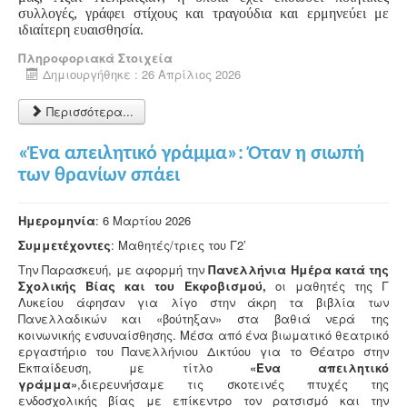
συλλογές, γράφει στίχους και τραγούδια και ερμηνεύει με
ιδιαίτερη ευαισθησία.
Πληροφοριακά Στοιχεία
Δημιουργήθηκε : 26 Απρίλιος 2026
Περισσότερα...
«Ένα απειλητικό γράμμα»: Όταν η σιωπή
των θρανίων σπάει
Ημερομηνία
: 6 Μαρτίου 2026
Συμμετέχοντες
: Μαθητές/τριες του Γ2’
Την Παρασκευή, με αφορμή την
Πανελλήνια Ημέρα κατά της
Σχολικής
Βίας και του Εκφοβισμού,
οι μαθητές της Γ
Λυκείου άφησαν για λίγο στην άκρη τα βιβλία των
Πανελλαδικών και «βούτηξαν» στα βαθιά νερά της
κοινωνικής ενσυναίσθησης. Μέσα από ένα βιωματικό θεατρικό
εργαστήριο του Πανελλήνιου Δικτύου για το Θέατρο στην
Εκπαίδευση, με τίτλο
«Ένα απειλητικό
γράμμα»
,διερευνήσαμε τις σκοτεινές πτυχές της
ενδοσχολικής βίας με επίκεντρο τον ρατσισμό και την