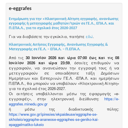
e-eggrafes
Ενημέρωση για την «Ηλεκτρονική Αίτηση εγγραφής, ανανέωσης
εγγραφής ή μετεγγραφής μαθητών/τριών σε ΓΕ.Λ., ΕΠΑ.Λ. και
Π.ΕΠΑ.Λ., για το σχολικό έτος 2026-2027
Για να διαβάσετε την εγκύκλιο, πατήστε
εδώ
.
Ηλεκτρονικές Αιτήσεις Εγγραφής, Ανανέωσης Εγγραφής &
Μετεγγραφής σε ΓΕ.Λ. – ΕΠΑ.Λ. – Π.ΕΠΑ.Λ.
Από τις
30 Ιουνίου 2026 και ώρα 07:00 έως και τις 08
Ιουλίου 2026 και ώρα 23:59
, όσοι/ες επιθυμούν να
εγγραφούν, να ανανεώσουν την εγγραφή τους ή να
μετεγγραφούν σε οποιαδήποτε τάξη Δημόσιων
Ημερήσιων και Εσπερινών ΓΕ.Λ. -ΕΠΑ.Λ. και ημερήσιων
Π.ΕΠΑ.Λ., θα μπορούν να υποβάλουν «Ηλεκτρονική Αίτηση»
για το σχολικό έτος 2026-2027.
Οι αιτήσεις υποβάλλονται μέσω της εφαρμογής «e-
εγγραφές», στην ηλεκτρονική διεύθυνση:
https://e-
eggrafes.minedu.gov.gr
ή μέσω της διαδικτυακής πύλης:
https://www.gov.gr/ipiresies/ekpaideuse/eggraphe-se-
skholeio/eggraphe-ananeose-eggraphes-se-geniko-kai-
epaggelmatiko-lukeio