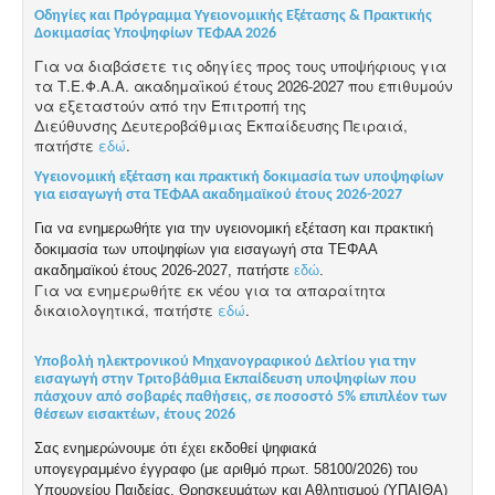
Οδηγίες και Πρόγραμμα Υγειονομικής Εξέτασης & Πρακτικής
Δοκιμασίας Υποψηφίων ΤΕΦΑΑ 2026
Για να διαβάσετε τις οδηγίες προς τους υποψήφιους για
τα Τ.Ε.Φ.Α.Α. ακαδημαϊκού
έτους 2026-2027 που επιθυμούν
να εξεταστούν από την Επιτροπή της
Διεύθυνσης
Δευτεροβάθμιας Εκπαίδευσης Πειραιά,
πατήστε
εδώ
.
Yγειονομική εξέταση και πρακτική δοκιμασία των υποψηφίων
για εισαγωγή στα ΤΕΦΑΑ ακαδημαϊκού έτους 2026-2027
Για να ενημερωθήτε για την υγειονομική εξέταση και πρακτική
δοκιμασία των υποψηφίων για εισαγωγή στα ΤΕΦΑΑ
ακαδημαϊκού έτους 2026-2027, πατήστε
εδώ
.
Για να ενημερωθήτε εκ νέου για τα απαραίτητα
δικαιολογητικά, πατήστε
εδώ
.
Υποβολή ηλεκτρονικού Μηχανογραφικού Δελτίου για την
εισαγωγή στην Τριτοβάθμια Εκπαίδευση υποψηφίων που
πάσχουν από σοβαρές παθήσεις, σε ποσοστό 5% επιπλέον των
θέσεων εισακτέων, έτους 2026
Σας ενημερώνουμε ότι έχει εκδοθεί ψηφιακά
υπογεγραμμένο
έγγραφο
(με αριθμό πρωτ. 58100/2026) του
Υπουργείου Παιδείας, Θρησκευμάτων και Αθλητισμού (ΥΠΑΙΘΑ)