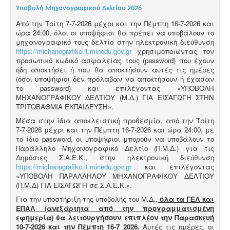
Υποβολή Μηχανογραφικού Δελτίου 2026
Από την Τρίτη 7-7-2026 μέχρι και την Πέμπτη 16-7-2026 και
ώρα 24:00, όλοι οι υποψήφιοι θα πρέπει να υποβάλουν το
μηχανογραφικό τους δελτίο στην ηλεκτρονική διεύθυνση
https://michanografiko.it.minedu.gov.gr
χρησιμοποιώντας τον
προσωπικό κωδικό ασφαλείας τους (password) που έχουν
ήδη αποκτήσει ή που θα αποκτήσουν αυτές τις ημέρες
(όσοι υποψήφιοι δεν πρόλαβαν να αποκτήσουν ή έχασαν
το password) και επιλέγοντας «ΥΠΟΒΟΛΗ
ΜΗΧΑΝΟΓΡΑΦΙΚΟΥ ΔΕΛΤΙΟΥ (Μ.Δ.) ΓΙΑ ΕΙΣΑΓΩΓΗ ΣΤΗΝ
ΤΡΙΤΟΒΑΘΜΙΑ ΕΚΠΑΙΔΕΥΣΗ».
Μέσα στην ίδια αποκλειστική προθεσμία, από την Τρίτη
7-7-2026 μέχρι και την Πέμπτη 16-7-2026 και ώρα 24:00, με
το ίδιο password, οι υποψήφιοι μπορούν να υποβάλουν το
Παράλληλο Μηχανογραφικό Δελτίο (Π.Μ.Δ.) για τις
Δημόσιες Σ.Α.Ε.Κ., στην ηλεκτρονική διεύθυνση
https://michanografiko.it.minedu.gov.gr
και επιλέγοντας
«ΥΠΟΒΟΛΗ ΠΑΡΑΛΛΗΛΟΥ ΜΗΧΑΝΟΓΡΑΦΙΚΟΥ ΔΕΛΤΙΟΥ
(Π.Μ.Δ) ΓΙΑ ΕΙΣΑΓΩΓΗ σε Σ.Α.Ε.Κ.».
Για την υποστήριξη της υποβολής του Μ.Δ.,
όλα τα ΓΕΛ και
ΕΠΑΛ (ανεξάρτητα από την προγραμματισμένη
εφημερία) θα λειτουργήσουν επιπλέον την Παρασκευή
10-7-2026 και την Πέμπτη 16-7 2026.
Αυτές τις ημέρες, οι