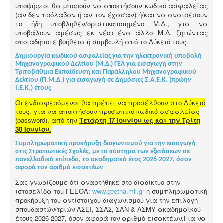
υποψήφιοι θα μπορούν να αποκτήσουν κωδικό ασφαλείας
(αν δεν πρόλαβαν ή αν τον έχασαν) ή/και να αναιρέσουν
το ήδη υποβληθέν/οριστικοποιημένο Μ.Δ., για να
υποβάλουν αμέσως εκ νέου ένα άλλο Μ.Δ. ζητώντας
οποιαδήποτε βοήθεια ή συμβουλή από το Λύκειό τους.
Δημιουργία κωδικού ασφαλείας για την ηλεκτρονική υποβολή
Μηχανογραφικού Δελτίου (Μ.Δ.) ΓΕΛ για εισαγωγή στην
Τριτοβάθμια Εκπαίδευση και Παράλληλου Μηχανογραφικού
Δελτίου (Π.Μ.Δ.) για εισαγωγή σε Δημόσιες Σ.Α.Ε.Κ. (πρώην
Ι.Ε.Κ.) έτους
Οι ενδιαφερόμενοι θα πρέπει να προσέλθουν στο Λύκειό
τους, για να αποκτήσουν προσωπικό κωδικό ασφαλείας
(password), από την
Τετάρτη 17 Ιουνίου ως και την Τρίτη
30 Ιουνίου.
Συμπληρωματική προκήρυξη διαγωνισμού για την εισαγωγή
στις Στρατιωτικές Σχολές, με το σύστημα των εξετάσεων σε
πανελλαδικό επίπεδο, το ακαδημαϊκό έτος 2026-2027, όσον
αφορά τον αριθμό εισακτέων
Σας γνωρίζουμε ότι αναρτήθηκε στο διαδίκτυο στην
ιστοσελίδα του ΓΕΕΘΑ:
www.geetha.mil.gr
η συμπληρωματική
προκήρυξη του αντίστοιχου διαγωνισμού για την επιλογή
σπουδαστών/τριών ΑΣΕΙ, ΣΣΑΣ, ΣΑΝ & ΑΣΜΥ ακαδημαϊκού
έτους 2026-2027, όσον αφορά τον αριθμό εισακτέων.Για να