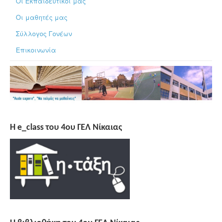
Οι Εκπαιδευτικοί μας
Οι μαθητές μας
Σύλλογος Γονέων
Επικοινωνία
H e_class του 4ου ΓΕΛ Νίκαιας