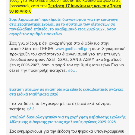
τους, για να αποκτήσουν προσωπικό κωδικό ασφαλείας
(password), από την
Τετάρτη 17 Ιουνίου ως και την Τρίτη
30 Ιουνίου.
Συμπληρωματική προκήρυξη διαγωνισμού για την εισαγωγή
στις Στρατιωτικές Σχολές, με το σύστημα των εξετάσεων σε
πανελλαδικό επίπεδο, το ακαδημαϊκό έτος 2026-2027, όσον
αφορά τον αριθμό εισακτέων
Σας γνωρίζουμε ότι αναρτήθηκε στο διαδίκτυο στην
ιστοσελίδα του ΓΕΕΘΑ:
www.geetha.mil.gr
η συμπληρωματική
προκήρυξη του αντίστοιχου διαγωνισμού για την επιλογή
σπουδαστών/τριών ΑΣΕΙ, ΣΣΑΣ, ΣΑΝ & ΑΣΜΥ ακαδημαϊκού
έτους 2026-2027, όσον αφορά τον αριθμό εισακτέων.Για να
δείτε την προκήρυξη πατήστε,
εδώ
.
Εξέταση ατόμων με αναπηρία και ειδικές εκπαιδευτικές ανάγκες
στα Ειδικά Μαθήματα 2026
Για να δείτε το έγγραφο με τα εξεταστικά κέντρα,
πατήστε
εδώ
.
Υποβολή δικαιολογητικών για τη χορήγηση Βεβαίωσης Σχολικής
Αθλητικής Διάκρισης για τους σχολικούς αγώνες 2025-2026
Σας ενημερώνουμε για την έκδοση του ψηφιακά υπογεγραμμένου