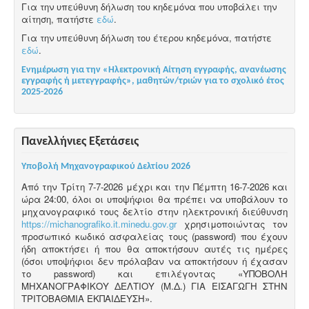
Για την υπεύθυνη δήλωση του κηδεμόνα που υποβάλει την
αίτηση, πατήστε
εδώ
.
Για την υπεύθυνη δήλωση του έτερου κηδεμόνα, πατήστε
εδώ
.
Ενημέρωση για την «Ηλεκτρονική Αίτηση εγγραφής, ανανέωσης
εγγραφής ή μετεγγραφής», μαθητών/τριών για το σχολικό έτος
2025-2026
Πανελλήνιες Εξετάσεις
Υποβολή Μηχανογραφικού Δελτίου 2026
Από την Τρίτη 7-7-2026 μέχρι και την Πέμπτη 16-7-2026 και
ώρα 24:00, όλοι οι υποψήφιοι θα πρέπει να υποβάλουν το
μηχανογραφικό τους δελτίο στην ηλεκτρονική διεύθυνση
https://michanografiko.it.minedu.gov.gr
χρησιμοποιώντας τον
προσωπικό κωδικό ασφαλείας τους (password) που έχουν
ήδη αποκτήσει ή που θα αποκτήσουν αυτές τις ημέρες
(όσοι υποψήφιοι δεν πρόλαβαν να αποκτήσουν ή έχασαν
το password) και επιλέγοντας «ΥΠΟΒΟΛΗ
ΜΗΧΑΝΟΓΡΑΦΙΚΟΥ ΔΕΛΤΙΟΥ (Μ.Δ.) ΓΙΑ ΕΙΣΑΓΩΓΗ ΣΤΗΝ
ΤΡΙΤΟΒΑΘΜΙΑ ΕΚΠΑΙΔΕΥΣΗ».