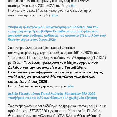
δοκιμασία των υποψηφίων για εισαγωγή στα ΤΕΦΑΑ
ακαδημαϊκού έτους 2026-2027, πατήστε
εδώ
.
Για να ενημερωθήτε εκ νέου για τα απαραίτητα
δικαιολογητικά, πατήστε
εδώ
.
Υποβολή ηλεκτρονικού Μηχανογραφικού Δελτίου για την
εισαγωγή στην Τριτοβάθμια Εκπαίδευση υποψηφίων που
πάσχουν από σοβαρές παθήσεις, σε ποσοστό 5% επιπλέον των
θέσεων εισακτέων, έτους 2026
Σας ενημερώνουμε ότι έχει εκδοθεί ψηφιακά
υπογεγραμμένο
έγγραφο
(με αριθμό πρωτ. 58100/2026) του
Υπουργείου Παιδείας, Θρησκευμάτων και Αθλητισμού (ΥΠΑΙΘΑ)
«Υποβολή ηλεκτρονικού Μηχανογραφικού
με Θέμα
Δελτίου για την εισαγωγή στην Τριτοβάθμια
Εκπαίδευση υποψηφίων που πάσχουν από σοβαρές
παθήσεις, σε ποσοστό 5% επιπλέον των θέσεων
εισακτέων, έτους 2026».
Για να διαβάσετε το έγγραφο, πατήστε
εδώ
.
Δελτίο Εξεταζομένου Πανελλαδικών Εξετάσεων ΓΕΛ 2026.
Υποψήφιοι για το 10% των θέσεων ΓΕΛ χωρίς νέα εξέταση
Σας ενημερώνουμε ότι εκδόθηκε το ψηφιακά υπογεγραμμένο με
αριθμό πρωτ. 57735/2026 έγγραφο του Υπουργείου Παιδείας,
Θρησκευμάτων και Αθλητισμού (ΥΠΑΙΘΑ) με Θέμα «Θέμα: 1)