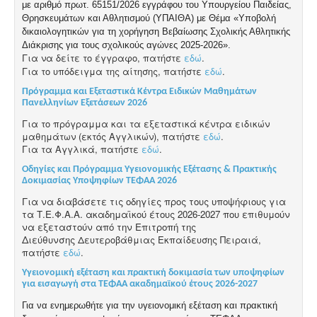
με αριθμό πρωτ. 65151/2026 εγγράφου του Υπουργείου Παιδείας,
Θρησκευμάτων και Αθλητισμού (ΥΠΑΙΘΑ) με Θέμα «Υποβολή
δικαιολογητικών για τη χορήγηση Βεβαίωσης Σχολικής Αθλητικής
Διάκρισης για τους σχολικούς αγώνες 2025-2026».
Για να δείτε το έγγραφο, πατήστε
εδώ
.
Για το υπόδειγμα της αίτησης, πατήστε
εδώ
.
Πρόγραμμα και Εξεταστικά Κέντρα Ειδικών Μαθημάτων
Πανελληνίων Εξετάσεων 2026
Για το πρόγραμμα και τα εξεταστικά κέντρα ειδικών
μαθημάτων (εκτός Αγγλικών), πατήστε
εδώ
.
Για τα Αγγλικά, πατήστε
εδώ
.
Οδηγίες και Πρόγραμμα Υγειονομικής Εξέτασης & Πρακτικής
Δοκιμασίας Υποψηφίων ΤΕΦΑΑ 2026
Για να διαβάσετε τις οδηγίες προς τους υποψήφιους για
τα Τ.Ε.Φ.Α.Α. ακαδημαϊκού
έτους 2026-2027 που επιθυμούν
να εξεταστούν από την Επιτροπή της
Διεύθυνσης
Δευτεροβάθμιας Εκπαίδευσης Πειραιά,
πατήστε
εδώ
.
Yγειονομική εξέταση και πρακτική δοκιμασία των υποψηφίων
για εισαγωγή στα ΤΕΦΑΑ ακαδημαϊκού έτους 2026-2027
Για να ενημερωθήτε για την υγειονομική εξέταση και πρακτική