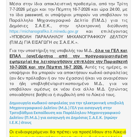
Μέσα στην ίδια αποκλειστική προθεσμία, από την Τρίτη
7-7-2026 μέχρι και την Πέμπτη 16-7-2026 και ώρα 24:00, με
το ίδιο password, οι υποψήφιοι μπορούν να υποβάλουν το
Παράλληλο Μηχανογραφικό Δελτίο (Π.Μ.Δ.) για τις
Δημόσιες Σ.Α.Ε.Κ., στην ηλεκτρονική διεύθυνση
https://michanografiko.it.minedu.gov.gr
και επιλέγοντας
«ΥΠΟΒΟΛΗ ΠΑΡΑΛΛΗΛΟΥ ΜΗΧΑΝΟΓΡΑΦΙΚΟΥ ΔΕΛΤΙΟΥ
(Π.Μ.Δ) ΓΙΑ ΕΙΣΑΓΩΓΗ σε Σ.Α.Ε.Κ.».
Για την υποστήριξη της υποβολής του Μ.Δ.,
όλα τα ΓΕΛ και
ΕΠΑΛ (ανεξάρτητα από την προγραμματισμένη
εφημερία) θα λειτουργήσουν επιπλέον την Παρασκευή
10-7-2026 και την Πέμπτη 16-7 2026.
Αυτές τις ημέρες, οι
υποψήφιοι θα μπορούν να αποκτήσουν κωδικό ασφαλείας
(αν δεν πρόλαβαν ή αν τον έχασαν) ή/και να αναιρέσουν
το ήδη υποβληθέν/οριστικοποιημένο Μ.Δ., για να
υποβάλουν αμέσως εκ νέου ένα άλλο Μ.Δ. ζητώντας
οποιαδήποτε βοήθεια ή συμβουλή από το Λύκειό τους.
Δημιουργία κωδικού ασφαλείας για την ηλεκτρονική υποβολή
Μηχανογραφικού Δελτίου (Μ.Δ.) ΓΕΛ για εισαγωγή στην
Τριτοβάθμια Εκπαίδευση και Παράλληλου Μηχανογραφικού
Δελτίου (Π.Μ.Δ.) για εισαγωγή σε Δημόσιες Σ.Α.Ε.Κ. (πρώην
Ι.Ε.Κ.) έτους
Οι ενδιαφερόμενοι θα πρέπει να προσέλθουν στο Λύκειό