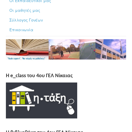
Οι Εκπαιδευτικοί μας
Οι μαθητές μας
Σύλλογος Γονέων
Επικοινωνία
H e_class του 4ου ΓΕΛ Νίκαιας