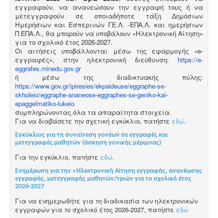
εγγραφούν, να ανανεώσουν την εγγραφή τους ή να
μετεγγραφούν σε οποιαδήποτε τάξη Δημόσιων
Ημερήσιων και Εσπερινών ΓΕ.Λ. -ΕΠΑ.Λ. και ημερήσιων
Π.ΕΠΑ.Λ., θα μπορούν να υποβάλουν «Ηλεκτρονική Αίτηση»
για το σχολικό έτος 2026-2027.
Οι αιτήσεις υποβάλλονται μέσω της εφαρμογής «e-
εγγραφές», στην ηλεκτρονική διεύθυνση:
https://e-
eggrafes.minedu.gov.gr
ή μέσω της διαδικτυακής πύλης:
https://www.gov.gr/ipiresies/ekpaideuse/eggraphe-se-
skholeio/eggraphe-ananeose-eggraphes-se-geniko-kai-
epaggelmatiko-lukeio
συμπληρώνοντας όλα τα απαραίτητα στοιχεία.
Για να διαβάσετε την σχετική εγκύκλιο, πατήστε
εδώ
.
Εγκύκλιος για τη συναίνεση γονέων σε εγγραφές και
μετεγγραφές μαθητών (άσκηση γονικής μέριμνας)
Για την εγκύκλιο, πατήστε
εδώ
.
Ενημέρωση για την «Ηλεκτρονική Αίτηση εγγραφής, ανανέωσης
εγγραφής, μετεγγραφής μαθητών/τριών για το σχολικό έτος
2026-2027
Για να ενημερωθήτε για τη διαδικασία των ηλεκτρονικών
εγγραφών για το σχολικό έτος 2026-2027, πατήστε
εδώ