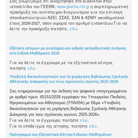
Σας γνωρίζουμε ότι αναρτήθηκε στο διαδίκτυο στην
ιστοσελίδα του ΓΕΕΘΑ:
www.geetha.mil.gr
η συμπληρωματική
προκήρυξη του αντίστοιχου διαγωνισμού για την επιλογή
σπουδαστών/τριών ΑΣΕΙ, ΣΣΑΣ, ΣΑΝ & ΑΣΜΥ ακαδημαϊκού
έτους 2026-2027, όσον αφορά τον αριθμό εισακτέων.Για να
δείτε την προκήρυξη πατήστε,
εδώ
.
Εξέταση ατόμων με αναπηρία και ειδικές εκπαιδευτικές ανάγκες
στα Ειδικά Μαθήματα 2026
Για να δείτε το έγγραφο με τα εξεταστικά κέντρα,
πατήστε
εδώ
.
Υποβολή δικαιολογητικών για τη χορήγηση Βεβαίωσης Σχολικής
Αθλητικής Διάκρισης για τους σχολικούς αγώνες 2025-2026
Σας ενημερώνουμε για την έκδοση του ψηφιακά υπογεγραμμένου
με αριθμό πρωτ. 65151/2026 εγγράφου του Υπουργείου Παιδείας,
Θρησκευμάτων και Αθλητισμού (ΥΠΑΙΘΑ) με Θέμα «Υποβολή
δικαιολογητικών για τη χορήγηση Βεβαίωσης Σχολικής Αθλητικής
Διάκρισης για τους σχολικούς αγώνες 2025-2026».
Για να δείτε το έγγραφο, πατήστε
εδώ
.
Για το υπόδειγμα της αίτησης, πατήστε
εδώ
.
Πρόγραμμα και Εξεταστικά Κέντρα Ειδικών Μαθημάτων