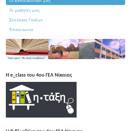
Οι Εκπαιδευτικοί μας
Οι μαθητές μας
Σύλλογος Γονέων
Επικοινωνία
H e_class του 4ου ΓΕΛ Νίκαιας