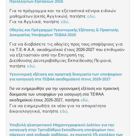
Πανελληνίων Εξετάσεων 2026
Για το πρόγραμμα και τα εξεταστικά κέντρα ειδικών
μαθημάτων (εκτός Αγγλικών), πατήστε
εδώ
.
Για τα Αγγλικά, πατήστε
εδώ
.
Οδηγίες και Πρόγραμμα Υγειονομικής Εξέτασης & Πρακτικής
Δοκιμασίας Υποψηφίων ΤΕΦΑΑ 2026
Για να διαβάσετε τις οδηγίες προς τους υποψήφιους για
τα Τ.Ε.Φ.Α.Α. ακαδημαϊκού
έτους 2026-2027 που επιθυμούν
να εξεταστούν από την Επιτροπή της
Διεύθυνσης
Δευτεροβάθμιας Εκπαίδευσης Πειραιά,
πατήστε
εδώ
.
Yγειονομική εξέταση και πρακτική δοκιμασία των υποψηφίων
για εισαγωγή στα ΤΕΦΑΑ ακαδημαϊκού έτους 2026-2027
Για να ενημερωθήτε για την υγειονομική εξέταση και πρακτική
δοκιμασία των υποψηφίων για εισαγωγή στα ΤΕΦΑΑ
ακαδημαϊκού έτους 2026-2027, πατήστε
εδώ
.
Για να ενημερωθήτε εκ νέου για τα απαραίτητα
δικαιολογητικά, πατήστε
εδώ
.
Υποβολή ηλεκτρονικού Μηχανογραφικού Δελτίου για την
εισαγωγή στην Τριτοβάθμια Εκπαίδευση υποψηφίων που
πάσχουν από σοβαρές παθήσεις, σε ποσοστό 5% επιπλέον των