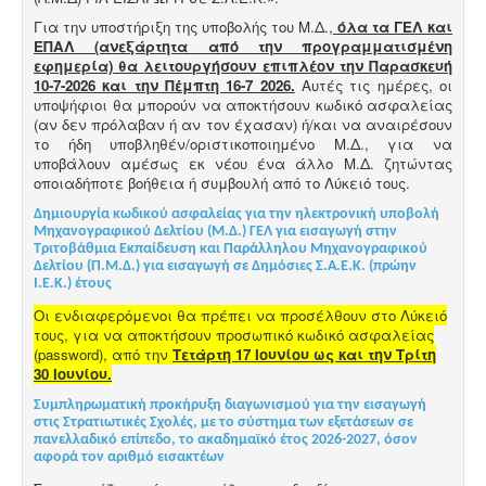
Για την υποστήριξη της υποβολής του Μ.Δ.,
όλα τα ΓΕΛ και
ΕΠΑΛ (ανεξάρτητα από την προγραμματισμένη
εφημερία) θα λειτουργήσουν επιπλέον την Παρασκευή
10-7-2026 και την Πέμπτη 16-7 2026.
Αυτές τις ημέρες, οι
υποψήφιοι θα μπορούν να αποκτήσουν κωδικό ασφαλείας
(αν δεν πρόλαβαν ή αν τον έχασαν) ή/και να αναιρέσουν
το ήδη υποβληθέν/οριστικοποιημένο Μ.Δ., για να
υποβάλουν αμέσως εκ νέου ένα άλλο Μ.Δ. ζητώντας
οποιαδήποτε βοήθεια ή συμβουλή από το Λύκειό τους.
Δημιουργία κωδικού ασφαλείας για την ηλεκτρονική υποβολή
Μηχανογραφικού Δελτίου (Μ.Δ.) ΓΕΛ για εισαγωγή στην
Τριτοβάθμια Εκπαίδευση και Παράλληλου Μηχανογραφικού
Δελτίου (Π.Μ.Δ.) για εισαγωγή σε Δημόσιες Σ.Α.Ε.Κ. (πρώην
Ι.Ε.Κ.) έτους
Οι ενδιαφερόμενοι θα πρέπει να προσέλθουν στο Λύκειό
τους, για να αποκτήσουν προσωπικό κωδικό ασφαλείας
(password), από την
Τετάρτη 17 Ιουνίου ως και την Τρίτη
30 Ιουνίου.
Συμπληρωματική προκήρυξη διαγωνισμού για την εισαγωγή
στις Στρατιωτικές Σχολές, με το σύστημα των εξετάσεων σε
πανελλαδικό επίπεδο, το ακαδημαϊκό έτος 2026-2027, όσον
αφορά τον αριθμό εισακτέων