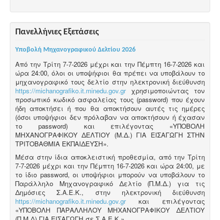
Πανελλήνιες Εξετάσεις
Υποβολή Μηχανογραφικού Δελτίου 2026
Από την Τρίτη 7-7-2026 μέχρι και την Πέμπτη 16-7-2026 και
ώρα 24:00, όλοι οι υποψήφιοι θα πρέπει να υποβάλουν το
μηχανογραφικό τους δελτίο στην ηλεκτρονική διεύθυνση
https://michanografiko.it.minedu.gov.gr
χρησιμοποιώντας τον
προσωπικό κωδικό ασφαλείας τους (password) που έχουν
ήδη αποκτήσει ή που θα αποκτήσουν αυτές τις ημέρες
(όσοι υποψήφιοι δεν πρόλαβαν να αποκτήσουν ή έχασαν
το password) και επιλέγοντας «ΥΠΟΒΟΛΗ
ΜΗΧΑΝΟΓΡΑΦΙΚΟΥ ΔΕΛΤΙΟΥ (Μ.Δ.) ΓΙΑ ΕΙΣΑΓΩΓΗ ΣΤΗΝ
ΤΡΙΤΟΒΑΘΜΙΑ ΕΚΠΑΙΔΕΥΣΗ».
Μέσα στην ίδια αποκλειστική προθεσμία, από την Τρίτη
7-7-2026 μέχρι και την Πέμπτη 16-7-2026 και ώρα 24:00, με
το ίδιο password, οι υποψήφιοι μπορούν να υποβάλουν το
Παράλληλο Μηχανογραφικό Δελτίο (Π.Μ.Δ.) για τις
Δημόσιες Σ.Α.Ε.Κ., στην ηλεκτρονική διεύθυνση
https://michanografiko.it.minedu.gov.gr
και επιλέγοντας
«ΥΠΟΒΟΛΗ ΠΑΡΑΛΛΗΛΟΥ ΜΗΧΑΝΟΓΡΑΦΙΚΟΥ ΔΕΛΤΙΟΥ
(Π.Μ.Δ) ΓΙΑ ΕΙΣΑΓΩΓΗ σε Σ.Α.Ε.Κ.».