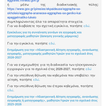
eggrafes.minedu.gov.gr
ή μέσω της διαδικτυακής πύλης:
https://www.gov.gr/ipiresies/ekpaideuse/eggraphe-se-
skholeio/eggraphe-ananeose-eggraphes-se-geniko-kai-
epaggelmatiko-lukeio
συμπληρώνοντας όλα τα απαραίτητα στοιχεία.
Για να διαβάσετε την σχετική εγκύκλιο, πατήστε
εδώ
.
Εγκύκλιος για τη συναίνεση γονέων σε εγγραφές και
μετεγγραφές μαθητών (άσκηση γονικής μέριμνας)
Για την εγκύκλιο, πατήστε
εδώ
.
Ενημέρωση για την «Ηλεκτρονική Αίτηση εγγραφής, ανανέωσης
εγγραφής, μετεγγραφής μαθητών/τριών για το σχολικό έτος
2026-2027
Για να ενημερωθήτε για τη διαδικασία των ηλεκτρονικών
εγγραφών για το σχολικό έτος 2026-2027, πατήστε
εδώ
Για την υπεύθυνη δήλωση του κηδεμόνα που υποβάλει την
αίτηση, πατήστε
εδώ
.
Για την υπεύθυνη δήλωση του έτερου κηδεμόνα, πατήστε
εδώ
.
Ενημέρωση για την «Ηλεκτρονική Αίτηση εγγραφής, ανανέωσης
εγγραφής ή μετεγγραφής», μαθητών/τριών για το σχολικό έτος
2025-2026