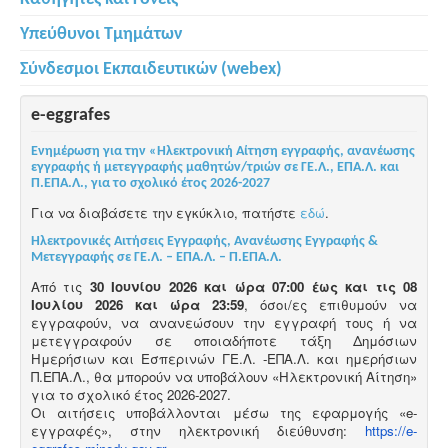
Υπεύθυνοι Τμημάτων
Σύνδεσμοι Εκπαιδευτικών (webex)
e-eggrafes
Ενημέρωση για την «Ηλεκτρονική Αίτηση εγγραφής, ανανέωσης
εγγραφής ή μετεγγραφής μαθητών/τριών σε ΓΕ.Λ., ΕΠΑ.Λ. και
Π.ΕΠΑ.Λ., για το σχολικό έτος 2026-2027
Για να διαβάσετε την εγκύκλιο, πατήστε
εδώ
.
Ηλεκτρονικές Αιτήσεις Εγγραφής, Ανανέωσης Εγγραφής &
Μετεγγραφής σε ΓΕ.Λ. – ΕΠΑ.Λ. – Π.ΕΠΑ.Λ.
Από τις
30 Ιουνίου 2026 και ώρα 07:00 έως και τις 08
Ιουλίου 2026 και ώρα 23:59
, όσοι/ες επιθυμούν να
εγγραφούν, να ανανεώσουν την εγγραφή τους ή να
μετεγγραφούν σε οποιαδήποτε τάξη Δημόσιων
Ημερήσιων και Εσπερινών ΓΕ.Λ. -ΕΠΑ.Λ. και ημερήσιων
Π.ΕΠΑ.Λ., θα μπορούν να υποβάλουν «Ηλεκτρονική Αίτηση»
για το σχολικό έτος 2026-2027.
Οι αιτήσεις υποβάλλονται μέσω της εφαρμογής «e-
εγγραφές», στην ηλεκτρονική διεύθυνση:
https://e-