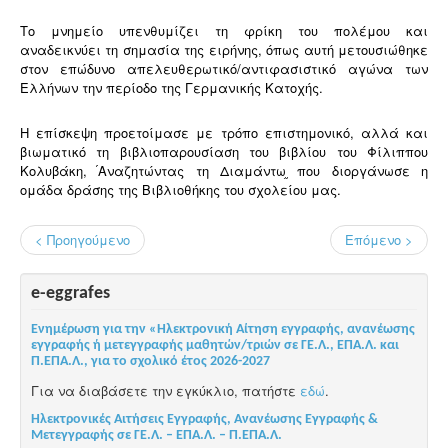
Το μνημείο υπενθυμίζει τη φρίκη του πολέμου και
αναδεικνύει τη σημασία της ειρήνης, όπως αυτή μετουσιώθηκε
στον επώδυνο απελευθερωτικό/αντιφασιστικό αγώνα των
Ελλήνων την περίοδο της Γερμανικής Κατοχής.
Η επίσκεψη προετοίμασε με τρόπο επιστημονικό, αλλά και
βιωματικό τη βιβλιοπαρουσίαση του βιβλίου του Φίλιππου
Κολυβάκη,
Αναζητώντας τη Διαμάντω
που διοργάνωσε η
ομάδα δράσης της Βιβλιοθήκης του σχολείου μας.
< Προηγούμενο
Επόμενο >
e-eggrafes
Ενημέρωση για την «Ηλεκτρονική Αίτηση εγγραφής, ανανέωσης
εγγραφής ή μετεγγραφής μαθητών/τριών σε ΓΕ.Λ., ΕΠΑ.Λ. και
Π.ΕΠΑ.Λ., για το σχολικό έτος 2026-2027
Για να διαβάσετε την εγκύκλιο, πατήστε
εδώ
.
Ηλεκτρονικές Αιτήσεις Εγγραφής, Ανανέωσης Εγγραφής &
Μετεγγραφής σε ΓΕ.Λ. – ΕΠΑ.Λ. – Π.ΕΠΑ.Λ.