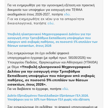
Για να ενημερωθήτε για την υγειονομική εξέταση και πρακτική
δοκιμασία των υποψηφίων για εισαγωγή στα ΤΕΦΑΑ
ακαδημαϊκού έτους 2026-2027, πατήστε
εδώ
.
Για να ενημερωθήτε εκ νέου για τα απαραίτητα
δικαιολογητικά, πατήστε
εδώ
.
Υποβολή ηλεκτρονικού Μηχανογραφικού Δελτίου για την
εισαγωγή στην Τριτοβάθμια Εκπαίδευση υποψηφίων που
πάσχουν από σοβαρές παθήσεις, σε ποσοστό 5% επιπλέον των
θέσεων εισακτέων, έτους 2026
Σας ενημερώνουμε ότι έχει εκδοθεί ψηφιακά
υπογεγραμμένο
έγγραφο
(με αριθμό πρωτ. 58100/2026) του
Υπουργείου Παιδείας, Θρησκευμάτων και Αθλητισμού (ΥΠΑΙΘΑ)
«Υποβολή ηλεκτρονικού Μηχανογραφικού
με Θέμα
Δελτίου για την εισαγωγή στην Τριτοβάθμια
Εκπαίδευση υποψηφίων που πάσχουν από σοβαρές
παθήσεις, σε ποσοστό 5% επιπλέον των θέσεων
εισακτέων, έτους 2026».
Για να διαβάσετε το έγγραφο, πατήστε
εδώ
.
Δελτίο Εξεταζομένου Πανελλαδικών Εξετάσεων ΓΕΛ 2026.
Υποψήφιοι για το 10% των θέσεων ΓΕΛ χωρίς νέα εξέταση
Σας ενημερώνουμε ότι εκδόθηκε το ψηφιακά υπογεγραμμένο με