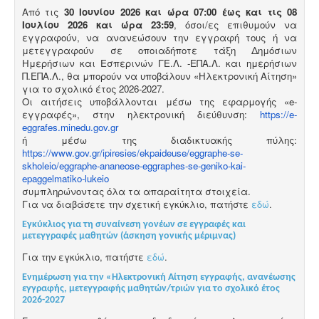
Από τις
30 Ιουνίου 2026 και ώρα 07:00 έως και τις 08
Ιουλίου 2026 και ώρα 23:59
, όσοι/ες επιθυμούν να
εγγραφούν, να ανανεώσουν την εγγραφή τους ή να
μετεγγραφούν σε οποιαδήποτε τάξη Δημόσιων
Ημερήσιων και Εσπερινών ΓΕ.Λ. -ΕΠΑ.Λ. και ημερήσιων
Π.ΕΠΑ.Λ., θα μπορούν να υποβάλουν «Ηλεκτρονική Αίτηση»
για το σχολικό έτος 2026-2027.
Οι αιτήσεις υποβάλλονται μέσω της εφαρμογής «e-
εγγραφές», στην ηλεκτρονική διεύθυνση:
https://e-
eggrafes.minedu.gov.gr
ή μέσω της διαδικτυακής πύλης:
https://www.gov.gr/ipiresies/ekpaideuse/eggraphe-se-
skholeio/eggraphe-ananeose-eggraphes-se-geniko-kai-
epaggelmatiko-lukeio
συμπληρώνοντας όλα τα απαραίτητα στοιχεία.
Για να διαβάσετε την σχετική εγκύκλιο, πατήστε
εδώ
.
Εγκύκλιος για τη συναίνεση γονέων σε εγγραφές και
μετεγγραφές μαθητών (άσκηση γονικής μέριμνας)
Για την εγκύκλιο, πατήστε
εδώ
.
Ενημέρωση για την «Ηλεκτρονική Αίτηση εγγραφής, ανανέωσης
εγγραφής, μετεγγραφής μαθητών/τριών για το σχολικό έτος
2026-2027