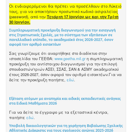
Οι ενδιαφερόμενοι θα πρέπει να προσέλθουν στο Λύκειό
τους, για να αποκτήσουν προσωπικό κωδικό ασφαλείας
(password), από την
Τετάρτη 17 Ιουνίου ως και την Τρίτη
30 Ιουνίου.
Συμπληρωματική προκήρυξη διαγωνισμού για την εισαγωγή
στις Στρατιωτικές Σχολές, με το σύστημα των εξετάσεων σε
πανελλαδικό επίπεδο, το ακαδημαϊκό έτος 2026-2027, όσον
αφορά τον αριθμό εισακτέων
Σας γνωρίζουμε ότι αναρτήθηκε στο διαδίκτυο στην
ιστοσελίδα του ΓΕΕΘΑ:
www.geetha.mil.gr
η συμπληρωματική
προκήρυξη του αντίστοιχου διαγωνισμού για την επιλογή
σπουδαστών/τριών ΑΣΕΙ, ΣΣΑΣ, ΣΑΝ & ΑΣΜΥ ακαδημαϊκού
έτους 2026-2027, όσον αφορά τον αριθμό εισακτέων.Για να
δείτε την προκήρυξη πατήστε,
εδώ
.
Εξέταση ατόμων με αναπηρία και ειδικές εκπαιδευτικές ανάγκες
στα Ειδικά Μαθήματα 2026
Για να δείτε το έγγραφο με τα εξεταστικά κέντρα,
πατήστε
εδώ
.
Υποβολή δικαιολογητικών για τη χορήγηση Βεβαίωσης Σχολικής
Αθλητικής Διάκρισης για τους σχολικούς αγώνες 2025-2026