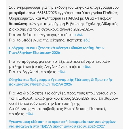
Σας ενημερώνουμε για την έκδοση του ψηφιακά υπογεγραμμένου
με αριθμό πρωτ. 65151/2026 εγγράφου του Υπουργείου Παιδείας,
Θρησκευμάτων και Αθλητισμού (ΥΠΑΙΘΑ) με Θέμα «Υποβολή
δικαιολογητικών για τη χορήγηση Βεβαίωσης Σχολικής Αθλητικής
Διάκρισης για τους σχολικούς αγώνες 2025-2026».
Για να δείτε το έγγραφο, πατήστε
εδώ
.
Για το υπόδειγμα της αίτησης, πατήστε
εδώ
.
Πρόγραμμα και Εξεταστικά Κέντρα Ειδικών Μαθημάτων
Πανελληνίων Εξετάσεων 2026
Για το πρόγραμμα και τα εξεταστικά κέντρα ειδικών
μαθημάτων (εκτός Αγγλικών), πατήστε
εδώ
.
Για τα Αγγλικά, πατήστε
εδώ
.
Οδηγίες και Πρόγραμμα Υγειονομικής Εξέτασης & Πρακτικής
Δοκιμασίας Υποψηφίων ΤΕΦΑΑ 2026
Για να διαβάσετε τις οδηγίες προς τους υποψήφιους για
τα Τ.Ε.Φ.Α.Α. ακαδημαϊκού
έτους 2026-2027 που επιθυμούν
να εξεταστούν από την Επιτροπή της
Διεύθυνσης
Δευτεροβάθμιας Εκπαίδευσης Πειραιά,
πατήστε
εδώ
.
Yγειονομική εξέταση και πρακτική δοκιμασία των υποψηφίων
για εισαγωγή στα ΤΕΦΑΑ ακαδημαϊκού έτους 2026-2027