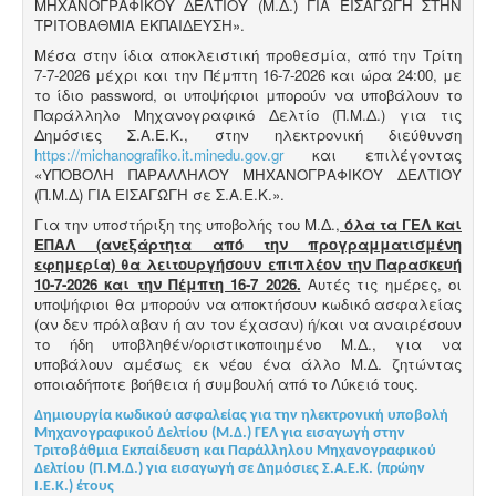
ΜΗΧΑΝΟΓΡΑΦΙΚΟΥ ΔΕΛΤΙΟΥ (Μ.Δ.) ΓΙΑ ΕΙΣΑΓΩΓΗ ΣΤΗΝ
ΤΡΙΤΟΒΑΘΜΙΑ ΕΚΠΑΙΔΕΥΣΗ».
Μέσα στην ίδια αποκλειστική προθεσμία, από την Τρίτη
7-7-2026 μέχρι και την Πέμπτη 16-7-2026 και ώρα 24:00, με
το ίδιο password, οι υποψήφιοι μπορούν να υποβάλουν το
Παράλληλο Μηχανογραφικό Δελτίο (Π.Μ.Δ.) για τις
Δημόσιες Σ.Α.Ε.Κ., στην ηλεκτρονική διεύθυνση
https://michanografiko.it.minedu.gov.gr
και επιλέγοντας
«ΥΠΟΒΟΛΗ ΠΑΡΑΛΛΗΛΟΥ ΜΗΧΑΝΟΓΡΑΦΙΚΟΥ ΔΕΛΤΙΟΥ
(Π.Μ.Δ) ΓΙΑ ΕΙΣΑΓΩΓΗ σε Σ.Α.Ε.Κ.».
Για την υποστήριξη της υποβολής του Μ.Δ.,
όλα τα ΓΕΛ και
ΕΠΑΛ (ανεξάρτητα από την προγραμματισμένη
εφημερία) θα λειτουργήσουν επιπλέον την Παρασκευή
10-7-2026 και την Πέμπτη 16-7 2026.
Αυτές τις ημέρες, οι
υποψήφιοι θα μπορούν να αποκτήσουν κωδικό ασφαλείας
(αν δεν πρόλαβαν ή αν τον έχασαν) ή/και να αναιρέσουν
το ήδη υποβληθέν/οριστικοποιημένο Μ.Δ., για να
υποβάλουν αμέσως εκ νέου ένα άλλο Μ.Δ. ζητώντας
οποιαδήποτε βοήθεια ή συμβουλή από το Λύκειό τους.
Δημιουργία κωδικού ασφαλείας για την ηλεκτρονική υποβολή
Μηχανογραφικού Δελτίου (Μ.Δ.) ΓΕΛ για εισαγωγή στην
Τριτοβάθμια Εκπαίδευση και Παράλληλου Μηχανογραφικού
Δελτίου (Π.Μ.Δ.) για εισαγωγή σε Δημόσιες Σ.Α.Ε.Κ. (πρώην
Ι.Ε.Κ.) έτους