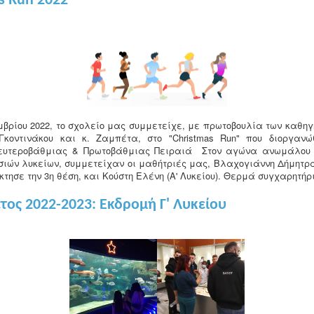
s Run 2022
μβρίου 2022, το σχολείο μας συμμετείχε, με πρωτοβουλία των καθη
Γκοντινάκου και κ. Ζαμπέτα, στο "Christmas Run" που διοργαν
ευτεροβάθμιας & Πρωτοβάθμιας Πειραιά Στον αγώνα ανωμάλου 
σιών λυκείων, συμμετείχαν οι μαθήτριές μας, Βλαχογιάννη Δήμητρα 
κτησε την 3η θέση, και Κούστη Ελένη (Α' Λυκείου). Θερμά συγχαρητήρι
έτος 2022-2023: Εκδρομή Γ' Λυκείου