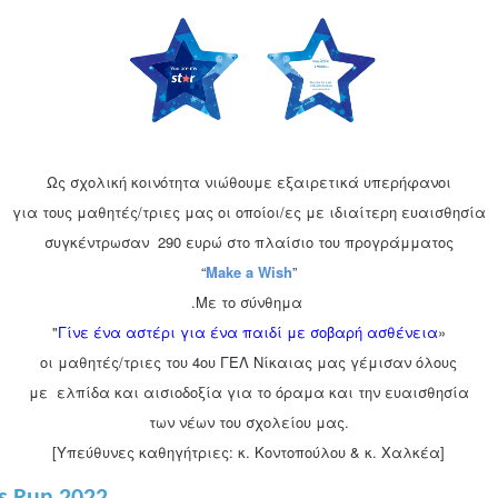
Ως σχολική κοινότητα νιώθουμε εξαιρετικά υπερήφανοι
για τους μαθητές/τριες μας οι οποίοι/ες με ιδιαίτερη ευαισθησία
συγκέντρωσαν 290 ευρώ στο πλαίσιo του προγράμματος
“
M
ake a
W
ish
”
.Με το σύνθημα
"
Γίνε ένα αστέρι για ένα παιδί με σοβαρή ασθένεια
»
οι μαθητές/τριες του 4ου ΓΕΛ Νίκαιας μας γέμισαν όλους
με ελπίδα και αισιοδοξία για το όραμα και την ευαισθησία
των νέων του σχολείου μας.
[Υπεύθυνες καθηγήτριες: κ. Κοντοπούλου & κ. Χαλκέα]