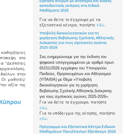
Εξέταση ατόμων με αναπηρία και ειδικές
εκπαιδευτικές ανάγκες στα Ειδικά
Μαθήματα 2026
Για να δείτε το έγγραφο με τα
εξεταστικά κέντρα, πατήστε
εδώ
.
Υποβολή δικαιολογητικών για τη
χορήγηση Βεβαίωσης Σχολικής Αθλητικής
Διάκρισης για τους σχολικούς αγώνες
2025-2026
ς καθηγήτριες
Σας ενημερώνουμε για την έκδοση του
πίσκεψη στο
μα "Δεσπότες
ψηφιακά υπογεγραμμένου με αριθμό πρωτ.
αρχαιολόγος,
65151/2026 εγγράφου του Υπουργείου
 δούλων στην
Παιδείας, Θρησκευμάτων και Αθλητισμού
 Οι μαθητές/
(ΥΠΑΙΘΑ) με Θέμα «Υποβολή
την αξία της
δικαιολογητικών για τη χορήγηση
Βεβαίωσης Σχολικής Αθλητικής Διάκρισης
για τους σχολικούς αγώνες 2025-2026».
 Κύπρου
Για να δείτε το έγγραφο, πατήστε
εδώ
.
Για το υπόδειγμα της αίτησης, πατήστε
εδώ
.
Πρόγραμμα και Εξεταστικά Κέντρα Ειδικών
Μαθημάτων Πανελληνίων Εξετάσεων 2026