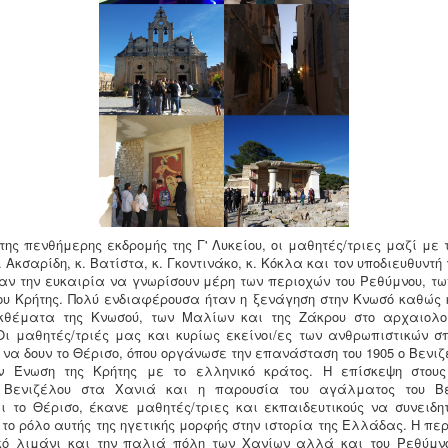
της πενθήμερης εκδρομής της Γ' Λυκείου, οι μαθητές/τριες μαζί με 
. Ακσαρίδη, κ. Βατίστα, κ. Γκοντινάκο, κ. Κόκλα και τον υποδιευθυντή 
χαν την ευκαιρία να γνωρίσουν μέρη των περιοχών του Ρεθύμνου, τ
ου Κρήτης. Πολύ ενδιαφέρουσα ήταν η ξενάγηση στην Κνωσό καθώς κ
θέματα της Κνωσού, των Μαλίων και της Ζάκρου στο αρχαιολο
Οι μαθητές/τριές μας και κυρίως εκείνοι/ες των ανθρωπιστικών σ
 να δουν το Θέρισο, όπου οργάνωσε την επανάσταση του 1905 ο Βενιζ
ν Ένωση της Κρήτης με το ελληνικό κράτος. Η επίσκεψη στου
ς Βενιζέλου στα Χανιά και η παρουσία του αγάλματος του Βε
ι το Θέρισο, έκανε μαθητές/τριες και εκπαιδευτικούς να συνειδητ
το ρόλο αυτής της ηγετικής μορφής στην ιστορία της Ελλάδας. Η πε
κό λιμάνι και την παλιά πόλη των Χανίων αλλά και του Ρεθύμν