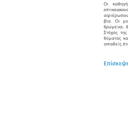
Οι καθηγή
οπτικοακου
αφιέρωσαν 
βία. Οι μ
δρώμενα, 
Στόχος της
θύματος κα
απαθείς ότ
Επίσκεψη