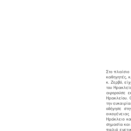
Στο πλαίσιο 
καθηγητές, κ
κ. Ζερβό, εί
του Ηρακλεί
αφορούσε εκ
Ηρακλείου. 
την ευκαιρία
οδήγησε στη
οικογένεια
Ηράκλειο κα
σημασία και 
παλιό ενετι