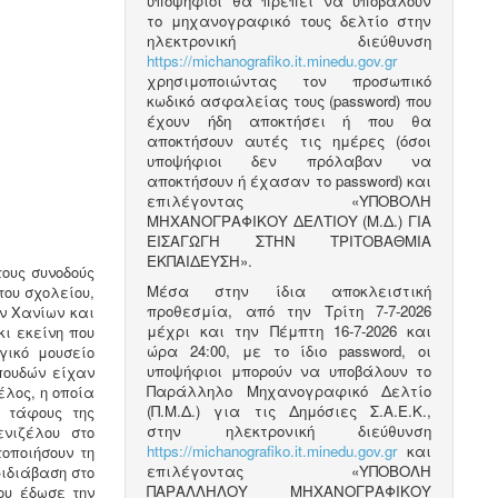
υποψήφιοι θα πρέπει να υποβάλουν
το μηχανογραφικό τους δελτίο στην
ηλεκτρονική διεύθυνση
https://michanografiko.it.minedu.gov.gr
χρησιμοποιώντας τον προσωπικό
κωδικό ασφαλείας τους (password) που
έχουν ήδη αποκτήσει ή που θα
αποκτήσουν αυτές τις ημέρες (όσοι
υποψήφιοι δεν πρόλαβαν να
αποκτήσουν ή έχασαν το password) και
επιλέγοντας «ΥΠΟΒΟΛΗ
ΜΗΧΑΝΟΓΡΑΦΙΚΟΥ ΔΕΛΤΙΟΥ (Μ.Δ.) ΓΙΑ
ΕΙΣΑΓΩΓΗ ΣΤΗΝ ΤΡΙΤΟΒΑΘΜΙΑ
ΕΚΠΑΙΔΕΥΣΗ».
τους συνοδούς
Μέσα στην ίδια αποκλειστική
του σχολείου,
προθεσμία, από την Τρίτη 7-7-2026
ων Χανίων και
μέχρι και την Πέμπτη 16-7-2026 και
ι εκείνη που
ώρα 24:00, με το ίδιο password, οι
γικό μουσείο
υποψήφιοι μπορούν να υποβάλουν το
πουδών είχαν
Παράλληλο Μηχανογραφικό Δελτίο
έλος, η οποία
(Π.Μ.Δ.) για τις Δημόσιες Σ.Α.Ε.Κ.,
ς τάφους της
στην ηλεκτρονική διεύθυνση
νιζέλου στο
https://michanografiko.it.minedu.gov.gr
και
οποιήσουν τη
επιλέγοντας «ΥΠΟΒΟΛΗ
ριδιάβαση στο
ΠΑΡΑΛΛΗΛΟΥ ΜΗΧΑΝΟΓΡΑΦΙΚΟΥ
ου έδωσε την