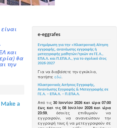
 είναι
e-eggrafes
.
Ενημέρωση για την «Ηλεκτρονική Αίτηση
εγγραφής, ανανέωσης εγγραφής ή
ΕΛ και
μετεγγραφής μαθητών/τριών σε ΓΕ.Λ.,
ερία) θα
ΕΠΑ.Λ. και Π.ΕΠΑ.Λ., για το σχολικό έτος
αι την
2026-2027
Για να διαβάσετε την εγκύκλιο,
πατήστε
εδώ
.
Ηλεκτρονικές Αιτήσεις Εγγραφής,
Ανανέωσης Εγγραφής & Μετεγγραφής σε
ΓΕ.Λ. – ΕΠΑ.Λ. – Π.ΕΠΑ.Λ.
Από τις
30 Ιουνίου 2026 και ώρα 07:00
ο Make a
έως και τις 08 Ιουλίου 2026 και ώρα
23:59
, όσοι/ες επιθυμούν να
εγγραφούν, να ανανεώσουν την
εγγραφή τους ή να μετεγγραφούν σε