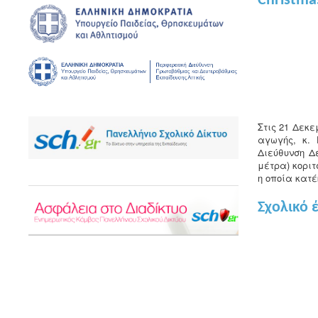
Christma
Στις 21 Δεκε
αγωγής, κ. 
Διεύθυνση Δ
μέτρα) κοριτ
η οποία κατέ
Σχολικό 