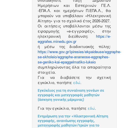
οποιαδήποτε τάξη Δημόσιων
Ημερήσιων και Εσπερινών ΓΕ.Λ.
-ΕΠΑ.Λ. και ημερήσιων Π.ΕΠΑ.Λ., θα
μπορούν να υποβάλουν «Ηλεκτρονική
Αίτηση» για το σχολικό έτος 2026-2027.
Οι αιτήσεις υποβάλλονται μέσω της
εφαρμογής «e-εγγραφές», στην
ηλεκτρονική διεύθυνση:
https://e-
eggrafes.minedu.gov.gr
ή μέσω της διαδικτυακής πύλης:
https://www.gov.gr/ipiresies/ekpaideuse/eggraphe-
se-skholeio/eggraphe-ananeose-eggraphes-
se-geniko-kai-epaggelmatiko-lukeio
συμπληρώνοντας όλα τα απαραίτητα
στοιχεία.
Για να διαβάσετε την σχετική
εγκύκλιο, πατήστε
εδώ
.
Εγκύκλιος για τη συναίνεση γονέων σε
εγγραφές και μετεγγραφές μαθητών
(άσκηση γονικής μέριμνας)
Για την εγκύκλιο, πατήστε
εδώ
.
Ενημέρωση για την «Ηλεκτρονική Αίτηση
εγγραφής, ανανέωσης εγγραφής,
μετεγγραφής μαθητών/τριών για το