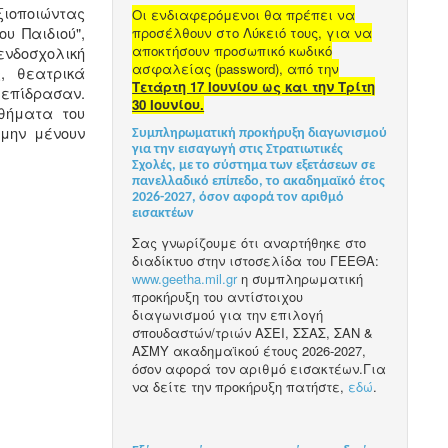
ιοποιώντας
Οι ενδιαφερόμενοι θα πρέπει να
υ Παιδιού",
προσέλθουν στο Λύκειό τους, για να
αποκτήσουν προσωπικό κωδικό
ενδοσχολική
ασφαλείας (password), από την
, θεατρικά
Τετάρτη 17 Ιουνίου ως και την Τρίτη
επίδρασαν.
30 Ιουνίου.
σθήματα του
 μην μένουν
Συμπληρωματική προκήρυξη διαγωνισμού
για την εισαγωγή στις Στρατιωτικές
Σχολές, με το σύστημα των εξετάσεων σε
πανελλαδικό επίπεδο, το ακαδημαϊκό έτος
2026-2027, όσον αφορά τον αριθμό
εισακτέων
Σας γνωρίζουμε ότι αναρτήθηκε στο
διαδίκτυο στην ιστοσελίδα του ΓΕΕΘΑ:
www.geetha.mil.gr
η συμπληρωματική
προκήρυξη του αντίστοιχου
διαγωνισμού για την επιλογή
σπουδαστών/τριών ΑΣΕΙ, ΣΣΑΣ, ΣΑΝ &
ΑΣΜΥ ακαδημαϊκού έτους 2026-2027,
όσον αφορά τον αριθμό εισακτέων.Για
να δείτε την προκήρυξη πατήστε,
εδώ
.