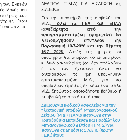
ΔΕΛΤΙΟΥ (Π.Μ.Δ) ΓΙΑ ΕΙΣΑΓΩΓΗ σε
η των Ενετών
Σ.Α.Ε.Κ.».
ής Μονής του
ιαιτέρως τους
Για την υποστήριξη της υποβολής του
ς/τριες. Ήταν
Μ.Δ.,
όλα τα ΓΕΛ και ΕΠΑΛ
πέστρεψαν με
(ανεξάρτητα από την
προγραμματισμένη εφημερία) θα
λειτουργήσουν επιπλέον την
Παρασκευή 10-7-2026 και την Πέμπτη
16-7 2026.
Αυτές τις ημέρες, οι
υποψήφιοι θα μπορούν να αποκτήσουν
κωδικό ασφαλείας (αν δεν πρόλαβαν
ή αν τον έχασαν) ή/και να
αναιρέσουν το ήδη υποβληθέν/
οριστικοποιημένο Μ.Δ., για να
υποβάλουν αμέσως εκ νέου ένα άλλο
Μ.Δ. ζητώντας οποιαδήποτε βοήθεια ή
συμβουλή από το Λύκειό τους.
Δημιουργία κωδικού ασφαλείας για την
ηλεκτρονική υποβολή Μηχανογραφικού
Δελτίου (Μ.Δ.) ΓΕΛ για εισαγωγή στην
Τριτοβάθμια Εκπαίδευση και Παράλληλου
Μηχανογραφικού Δελτίου (Π.Μ.Δ.) για
εισαγωγή σε Δημόσιες Σ.Α.Ε.Κ. (πρώην
Ι.Ε.Κ.) έτους