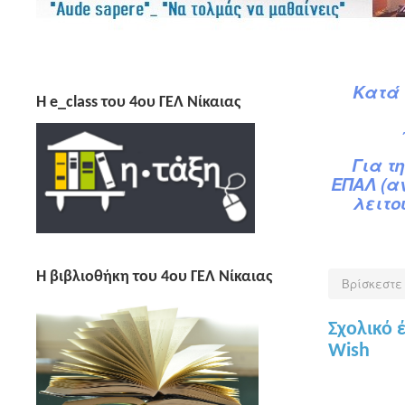
Κατά
H e_class του 4ου ΓΕΛ Νίκαιας
Για τ
ΕΠΑΛ (α
λειτο
Η βιβλιοθήκη του 4ου ΓΕΛ Νίκαιας
Βρίσκεστε
Σχολικό 
Wish