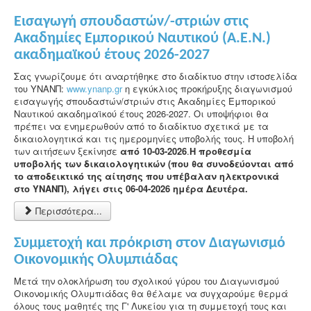
Εισαγωγή σπουδαστών/-στριών στις
Ακαδημίες Εμπορικού Ναυτικού (Α.Ε.Ν.)
ακαδημαϊκού έτους 2026-2027
Σας γνωρίζουμε ότι αναρτήθηκε στο διαδίκτυο στην ιστοσελίδα
του ΥΝΑΝΠ:
www.ynanp.gr
η εγκύκλιος προκήρυξης διαγωνισμού
εισαγωγής σπουδαστών/στριών στις Ακαδημίες Εμπορικού
Ναυτικού ακαδημαϊκού έτους 2026-2027. Οι υποψήφιοι θα
πρέπει να ενημερωθούν από το διαδίκτυο σχετικά με τα
δικαιολογητικά και τις ημερομηνίες υποβολής τους. Η υποβολή
των αιτήσεων ξεκίνησε
από 10-03-2026
.
Η προθεσμία
υποβολής των δικαιολογητικών (που θα συνοδεύονται από
το αποδεικτικό της αίτησης που υπέβαλαν ηλεκτρονικά
στο ΥΝΑΝΠ), λήγει στις 06-04-2026 ημέρα Δευτέρα.
Περισσότερα...
Συμμετοχή και πρόκριση στον Διαγωνισμό
Οικονομικής Ολυμπιάδας
Μετά την ολοκλήρωση του σχολικού γύρου του Διαγωνισμού
Οικονομικής Ολυμπιάδας θα θέλαμε να συγχαρούμε θερμά
όλους τους μαθητές της Γ' Λυκείου για τη συμμετοχή τους και