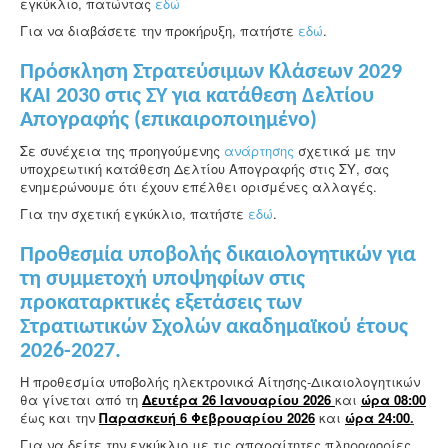
εγκύκλιο, πατώντας
εδώ
Για να διαβάσετε την προκήρυξη, πατήστε
εδώ
.
Πρόσκληση Στρατεύσιμων Κλάσεων 2029
ΚΑΙ 2030 στις ΣΥ για κατάθεση Δελτίου
Απογραφής (επικαιροποιημένο)
Σε συνέχεια της προηγούμενης
ανάρτησης
σχετικά με την
υποχρεωτική κατάθεση Δελτίου Απογραφής στις ΣΥ, σας
ενημερώνουμε ότι έχουν επέλθει ορισμένες αλλαγές.
Για την σχετική εγκύκλιο, πατήστε
εδώ
.
Προθεσμία υποβολής δικαιολογητικών για
τη συμμετοχή υποψηφίων στις
προκαταρκτικές εξετάσεις των
Στρατιωτικών Σχολών ακαδημαϊκού έτους
2026-2027.
Η προθεσμία υποβολής ηλεκτρονικά Αίτησης-Δικαιολογητικών
θα γίνεται από τη
Δευτέρα 26 Ιανουαρίου 2026
και
ώρα 08:00
έως και την
Παρασκευή 6 Φεβρουαρίου 2026
και
ώρα 24:00
.
Για να δείτε την εγκύκλιο με τις απαραίτητες πληροφορίες,