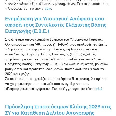
πανελλαδικά εξεταζόμενων μαθημάτων. Για περιισσότερες
πληροφορίες, πατήστε
εδώ
.
Ενημέρωση για Υπουργική Απόφαση που
αφορά τους Συντελεστές Ελάχιστης Βάσης
Εισαγωγής (Ε.Β.Ε.)
Στο ψηφιακά υπογεγραμμένο έγγραφο του Υπουργείου Παιδείας,
Θρησκευμάτων και Αθλητισμού (ΥΠΑΙΘΑ) που ακολουθεί θα βρείτε
πληροφορίες που αφορούν την Υπουργική Απόφαση για τους
συντελεστές Ελάχιστης Βάσης Εισαγωγής (Ε.Β.Ε.) σχολών,
τμημάτων ή εισαγωγικών κατευθύνσεων, καθώς και συντελεστές
Ελάχιστης Βάσης Εισαγωγής (Ε.Β.Ε.) ειδικών μαθημάτων, μουσικών
μαθημάτων και πρακτικών δοκιμασιών πανελλαδικών εξετάσεων
2026 και εφεξής.
Σε περίπτωση που χρειάζεστε οποιαδήποτε διευκρίνιση, θα πρέπει
να χρησιμοποιήσετε τα στοιχεία που αναγράφονται
στις
Για το έγγραφο, πατήστε
εδώ
.
«Πληροφορίες» του εγγράφου.
Πρόσκληση Στρατεύσιμων Κλάσης 2029 στις
ΣΥ για Κατάθεση Δελτίου Απογραφής