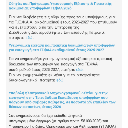
Οδηγίες και Πρόγραμμα Υγειονομικής Εξέτασης & Πρακτικής
Δοκιμασίας Υποψηφίων ΤΕΦΑΑ 2026
Για να διαβάσετε τις οδηγίες προς τους υποψήφιους για
τα Τ.Ε.Φ.Α.Α. ακαδημαϊκού
έτους 2026-2027 που επιθυμούν
να εξεταστούν από την Επιτροπή της
Διεύθυνσης
Δευτεροβάθμιας Εκπαίδευσης Πειραιά,
πατήστε
εδώ
.
Yγειονομική εξέταση και πρακτική δοκιμασία των υποψηφίων
για εισαγωγή στα ΤΕΦΑΑ ακαδημαϊκού έτους 2026-2027
Για να ενημερωθήτε για την υγειονομική εξέταση και πρακτική
δοκιμασία των υποψηφίων για εισαγωγή στα ΤΕΦΑΑ
ακαδημαϊκού έτους 2026-2027, πατήστε
εδώ
.
Για να ενημερωθήτε εκ νέου για τα απαραίτητα
δικαιολογητικά, πατήστε
εδώ
.
Υποβολή ηλεκτρονικού Μηχανογραφικού Δελτίου για την
εισαγωγή στην Τριτοβάθμια Εκπαίδευση υποψηφίων που
πάσχουν από σοβαρές παθήσεις, σε ποσοστό 5% επιπλέον των
θέσεων εισακτέων, έτους 2026
Σας ενημερώνουμε ότι έχει εκδοθεί ψηφιακά
υπογεγραμμένο
έγγραφο
(με αριθμό πρωτ. 58100/2026) του
Υπουργείου Παιδείας, Θρησκευμάτων και Αθλητισμού (ΥΠΑΙΘΑ)