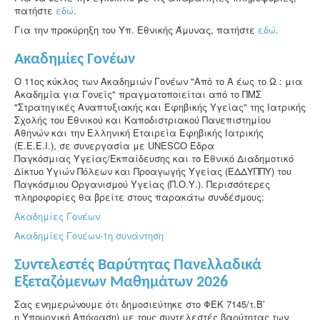
πατήστε
εδώ
.
Για την προκύρηξη του Υπ. Εθνικής Άμυνας, πατήστε
εδώ
.
Ακαδημίες Γονέων
Ο 11ος κύκλος των Ακαδημιών Γονέων "Από το Α έως το Ω : μια
Ακαδημία για Γονείς" πραγματοποιείται από το ΠΜΣ
"Στρατηγικές Αναπτυξιακής και Εφηβικής Υγείας" της Ιατρικής
Σχολής του Εθνικού και Καποδιστριακού Πανεπιστημίου
Αθηνών και την Ελληνική Εταιρεία Εφηβικής Ιατρικής
(Ε.Ε.Ε.Ι.), σε συνεργασία με UNESCO Έδρα
Παγκόσμιας Υγείας/Εκπαίδευσης και το Εθνικό Διαδημοτικό
Δίκτυο Υγιών Πόλεων και Προαγωγής Υγείας (ΕΔΔΥΠΠΥ) του
Παγκόσμιου Οργανισμού Υγείας (Π.Ο.Υ.). Περισσότερες
πληροφορίες θα βρείτε στους παρακάτω συνδέσμους:
Ακαδημίες Γονέων
Ακαδημίες Γονέων-1η συνάντηση
Συντελεστές Βαρύτητας Πανελλαδικά
Εξεταζόμενων Μαθημάτων 2026
Σας ενημερώνουμε ότι δημοσιεύτηκε στο ΦΕΚ 7145/τ.Β’
η Υπουργική Απόφαση) με τους συντελεστές βαρύτητας των