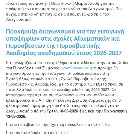
ιδιαιτέρως τον μαθητή Θεμιστοκλή-Μάριο Λιόση για την
πρόκρισή του στον περιφερειακό γύρο του Διαγωνισμού. Του
ευχόμαστε καλή επιτυχία στις επόμενες φάσεις του
Διαγωνισμού!
Προκήρυξη διαγωνισμού για την εισαγωγή
υποψηφίων στις σχολές Αξιωματικών και
Πυροσβεστών της Πυροσβεστικής
Ακαδημίας ακαδημαϊκού έτους 2026-2027
Σας γνωρίζουμε ότι αναρτήθηκε στο διαδίκτυο στην ιστοσελίδα
του Πυροσβεστικού Σώματος:
www.fireservice.gr
η προκήρυξη
διαγωνισμού για την εισαγωγή σπουδαστών/ριών στη
Σχολή Αξιωματικών και στη Σχολή Πυροσβεστών της
Πυροσβεστικής Ακαδημίας, με το σύστημα των εξετάσεων σε
πανελλαδικό επίπεδο, το ακαδημαϊκό έτος 2026-2027. Οι
υποψήφιοι πρέπει να συμπληρώσουν και να υποβάλουν
ηλεκτρονικά την Αίτηση-Υπεύθυνη Δήλωση συμμετοχής στην
ηλεκτρονική εφαρμογή που θα λειτουργήσει ειδικά για το
Διαγωνισμό από την
Τρίτη 10-03-2026 έως και την
Παρασκευή
13-03-2026.
Για να διαβάσετε την σχετική εγκύκλιο, πατήστε
εδώ
.
Για την προκήρυξη, πατήστε
εδώ
.