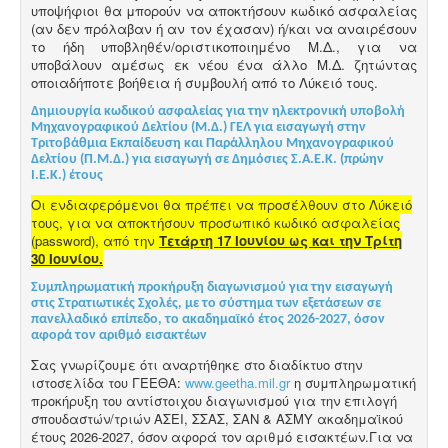
υποψήφιοι θα μπορούν να αποκτήσουν κωδικό ασφαλείας
(αν δεν πρόλαβαν ή αν τον έχασαν) ή/και να αναιρέσουν
το ήδη υποβληθέν/οριστικοποιημένο Μ.Δ., για να
υποβάλουν αμέσως εκ νέου ένα άλλο Μ.Δ. ζητώντας
οποιαδήποτε βοήθεια ή συμβουλή από το Λύκειό τους.
Δημιουργία κωδικού ασφαλείας για την ηλεκτρονική υποβολή
Μηχανογραφικού Δελτίου (Μ.Δ.) ΓΕΛ για εισαγωγή στην
Τριτοβάθμια Εκπαίδευση και Παράλληλου Μηχανογραφικού
Δελτίου (Π.Μ.Δ.) για εισαγωγή σε Δημόσιες Σ.Α.Ε.Κ. (πρώην
Ι.Ε.Κ.) έτους
Οι ενδιαφερόμενοι θα πρέπει να προσέλθουν στο Λύκειό
τους, για να αποκτήσουν προσωπικό κωδικό ασφαλείας
(password), από την
Τετάρτη 17 Ιουνίου ως και την Τρίτη
30 Ιουνίου.
Συμπληρωματική προκήρυξη διαγωνισμού για την εισαγωγή
στις Στρατιωτικές Σχολές, με το σύστημα των εξετάσεων σε
πανελλαδικό επίπεδο, το ακαδημαϊκό έτος 2026-2027, όσον
αφορά τον αριθμό εισακτέων
Σας γνωρίζουμε ότι αναρτήθηκε στο διαδίκτυο στην
ιστοσελίδα του ΓΕΕΘΑ:
www.geetha.mil.gr
η συμπληρωματική
προκήρυξη του αντίστοιχου διαγωνισμού για την επιλογή
σπουδαστών/τριών ΑΣΕΙ, ΣΣΑΣ, ΣΑΝ & ΑΣΜΥ ακαδημαϊκού
έτους 2026-2027, όσον αφορά τον αριθμό εισακτέων.Για να