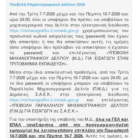
Υποβολή Μηχανογραφικού Δελτίου 2026
Από την Τρίτη 7-7-2026 μέχρι και την Πέμπτη 16-7-2026 και
ώρα 24:00, όλοι οι υποψήφιοι θα πρέπει να υποβάλουν το
μηχανογραφικό τους δελτίο στην ηλεκτρονική διεύθυνση
https://michanografiko.it.minedu.gov.gr
χρησιμοποιώντας τον
προσωπικό κωδικό ασφαλείας τους (password) που έχουν
ήδη αποκτήσει ή που θα αποκτήσουν αυτές τις ημέρες
(όσοι υποψήφιοι δεν πρόλαβαν να αποκτήσουν ή έχασαν
το password) και επιλέγοντας «ΥΠΟΒΟΛΗ
ΜΗΧΑΝΟΓΡΑΦΙΚΟΥ ΔΕΛΤΙΟΥ (Μ.Δ.) ΓΙΑ ΕΙΣΑΓΩΓΗ ΣΤΗΝ
ΤΡΙΤΟΒΑΘΜΙΑ ΕΚΠΑΙΔΕΥΣΗ».
Μέσα στην ίδια αποκλειστική προθεσμία, από την Τρίτη
7-7-2026 μέχρι και την Πέμπτη 16-7-2026 και ώρα 24:00, με
το ίδιο password, οι υποψήφιοι μπορούν να υποβάλουν το
Παράλληλο Μηχανογραφικό Δελτίο (Π.Μ.Δ.) για τις
Δημόσιες Σ.Α.Ε.Κ., στην ηλεκτρονική διεύθυνση
https://michanografiko.it.minedu.gov.gr
και επιλέγοντας
«ΥΠΟΒΟΛΗ ΠΑΡΑΛΛΗΛΟΥ ΜΗΧΑΝΟΓΡΑΦΙΚΟΥ ΔΕΛΤΙΟΥ
(Π.Μ.Δ) ΓΙΑ ΕΙΣΑΓΩΓΗ σε Σ.Α.Ε.Κ.».
Για την υποστήριξη της υποβολής του Μ.Δ.,
όλα τα ΓΕΛ και
ΕΠΑΛ (ανεξάρτητα από την προγραμματισμένη
εφημερία) θα λειτουργήσουν επιπλέον την Παρασκευή
10-7-2026 και την Πέμπτη 16-7 2026.
Αυτές τις ημέρες, οι