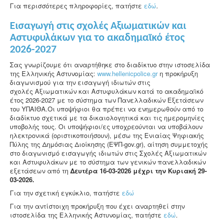
Για περισσότερες πληροφορίες, πατήστε
εδώ
.
Εισαγωγή στις σχολές Αξιωματικών και
Αστυφυλάκων για το ακαδημαϊκό έτος
2026-2027
Σας γνωρίζουμε ότι αναρτήθηκε στο διαδίκτυο στην ιστοσελίδα
της Ελληνικής Αστυνομίας:
www.hellenicpolice.gr
η προκήρυξη
διαγωνισμού για την εισαγωγή ιδιωτών στις
σχολές Αξιωματικών και Αστυφυλάκων κατά το ακαδημαϊκό
έτος 2026-2027 με το σύστημα των Πανελλαδικών Εξετάσεων
του ΥΠΑΙΘΑ.Οι υποψήφιοι θα πρέπει να ενημερωθούν από το
διαδίκτυο σχετικά με τα δικαιολογητικά και τις ημερομηνίες
υποβολής τους. Οι υποψήφιοι/ες υποχρεούνται να υποβάλουν
ηλεκτρονικά (οριστικοποιήσουν), μέσω της Ενιαίας Ψηφιακής
Πύλης της Δημόσιας Διοίκησης (ΕΨΠ-gov.gr), αίτηση συμμετοχής
στο διαγωνισμό εισαγωγής ιδιωτών στις Σχολές Αξιωματικών
και Αστυφυλάκων με το σύστημα των γενικών πανελλαδικών
εξετάσεων από τη
Δευτέρα 16-03-2026 μέχρι την Κυριακή 29-
03-2026.
Για την σχετική εγκύκλιο, πατήστε
εδώ
Για την αντίστοιχη προκήρυξη που έχει αναρτηθεί στην
ιστοσελίδα της Ελληνικής Αστυνομίας, πατήστε
εδώ
.