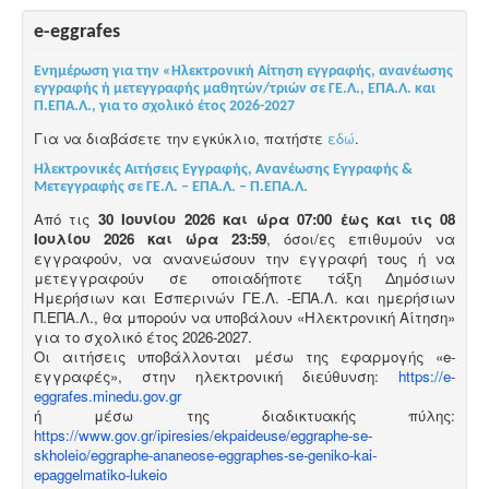
e-eggrafes
Ενημέρωση για την «Ηλεκτρονική Αίτηση εγγραφής, ανανέωσης
εγγραφής ή μετεγγραφής μαθητών/τριών σε ΓΕ.Λ., ΕΠΑ.Λ. και
Π.ΕΠΑ.Λ., για το σχολικό έτος 2026-2027
Για να διαβάσετε την εγκύκλιο, πατήστε
εδώ
.
Ηλεκτρονικές Αιτήσεις Εγγραφής, Ανανέωσης Εγγραφής &
Μετεγγραφής σε ΓΕ.Λ. – ΕΠΑ.Λ. – Π.ΕΠΑ.Λ.
Από τις
30 Ιουνίου 2026 και ώρα 07:00 έως και τις 08
Ιουλίου 2026 και ώρα 23:59
, όσοι/ες επιθυμούν να
εγγραφούν, να ανανεώσουν την εγγραφή τους ή να
μετεγγραφούν σε οποιαδήποτε τάξη Δημόσιων
Ημερήσιων και Εσπερινών ΓΕ.Λ. -ΕΠΑ.Λ. και ημερήσιων
Π.ΕΠΑ.Λ., θα μπορούν να υποβάλουν «Ηλεκτρονική Αίτηση»
για το σχολικό έτος 2026-2027.
Οι αιτήσεις υποβάλλονται μέσω της εφαρμογής «e-
εγγραφές», στην ηλεκτρονική διεύθυνση:
https://e-
eggrafes.minedu.gov.gr
ή μέσω της διαδικτυακής πύλης:
https://www.gov.gr/ipiresies/ekpaideuse/eggraphe-se-
skholeio/eggraphe-ananeose-eggraphes-se-geniko-kai-
epaggelmatiko-lukeio